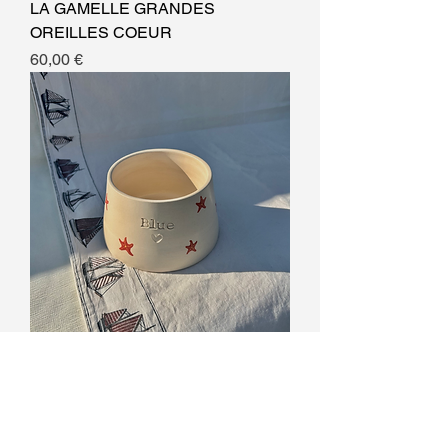
LA GAMELLE GRANDES
OREILLES COEUR
Prix
60,00 €
LA GAMELLE GRANDES
OREILLES - MOTIF SUR MESURE
Prix
60,00 €