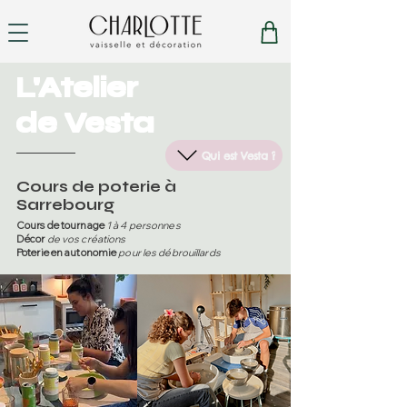
L'Atelier
de Vesta
Qui est Vesta ?
Cours de poterie à
Sarrebourg
Cours de tournage
1 à 4 personnes
Décor
de vos créations
Poterie en autonomie
pour les débrouillards