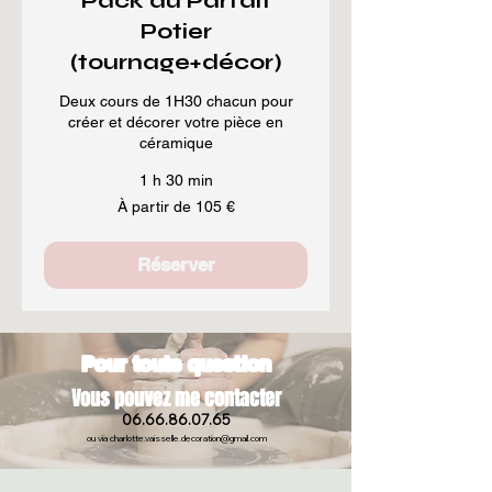
Pack du Parfait
Potier
(tournage+décor)
Deux cours de 1H30 chacun pour
créer et décorer votre pièce en
céramique
1 h 30 min
À
À partir de 105 €
partir
de
105
euros
Réserver
Pour toute question
Vous pouvez me contacter
06.66.86.07.65
ou via
charlotte.vaisselle.decoration@gmail.com