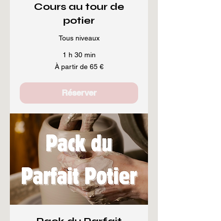
Cours au tour de
potier
Tous niveaux
1 h 30 min
À
À partir de 65 €
partir
de
65
euros
Réserver