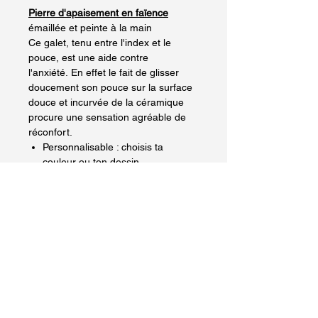
Pierre d'apaisement en faïence
émaillée et peinte à la main
Ce galet, tenu entre l'index et le
pouce, est une aide contre
l'anxiété. En effet le fait de glisser
doucement son pouce sur la surface
douce et incurvée de la céramique
procure une sensation agréable de
réconfort.
Personnalisable : choisis ta
couleur ou ton dessin
Délai de fabrication
: se référer au
délai indiqué sur la page d'accueil
Livraison
:
Livraison Mondial Relay
(calcul des frais de port dans le
panier) ou
Click and Collect gratuit
sur Sarrebourg